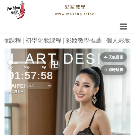
| 初學化妝課程 | 彩妝教學推薦 | 個人彩妝教學 | 
Previous
Next
☁️ 天氣雲圖
卍
5秒
10秒
15秒
✈️ 即時航班
01:58:02
TAIPEI
與台灣相同