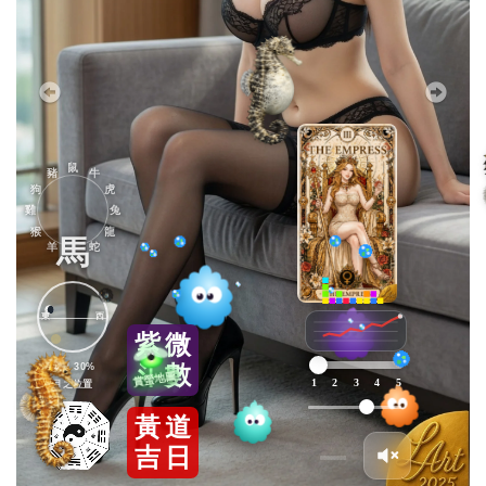
鼠
豬
牛
狗
虎
雞
兔
猴
龍
馬
羊
蛇
東
西
紫
微
殘月 30%
斗
數
1
2
3
4
5
月之位置
黃
道
吉
日