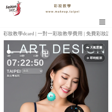
彩妝教學dcard | 一對一彩妝教學費用 | 免費彩妝課
Previous
Next
☁️ 天氣雲圖
卍
5秒
10秒
15秒
✈️ 即時航班
07:22:50
TAIPEI
與台灣相同