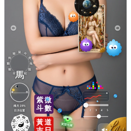
鼠
豬
牛
狗
虎
雞
兔
猴
龍
馬
羊
蛇
東
西
紫
微
殘月 28%
斗
數
1
2
3
4
5
日月位置
黃
道
吉
日