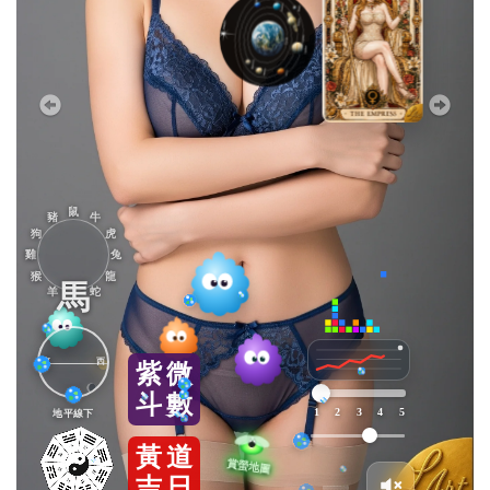
鼠
豬
牛
狗
虎
雞
兔
猴
龍
馬
羊
蛇
東
西
紫
微
斗
數
1
2
3
4
5
地平線下
黃
道
吉
日