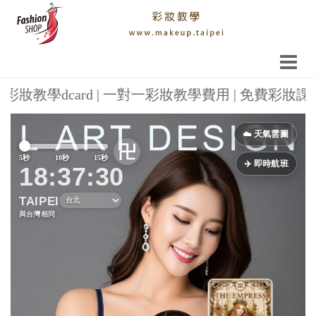
彩妝教學dcard | 一對一彩妝教學費用 | 免費彩妝課程
Previous
Next
☁️ 天氣雲圖
卍
5秒
10秒
15秒
✈️ 即時航班
18:37:31
TAIPEI
與台灣相同